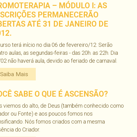
ROMOTERAPIA – MÓDULO I: AS
NSCRIÇÕES PERMANECERÃO
BERTAS ATÉ 31 DE JANEIRO DE
012.
urso terá início no dia 06 de fevereiro/12. Serão
tro aulas, as segundas-feiras - das 20h. as 22h. Dia
02 não haverá aula, devido ao feriado de carnaval.
Saiba Mais
OCÊ SABE O QUE É ASCENSÃO?
s viemos do alto, de Deus (também conhecido como
ador ou Fonte) e aos poucos fomos nos
nsificando. Nós fomos criados com a mesma
ência do Criador.