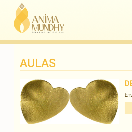
AULAS
D
En