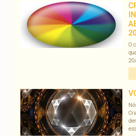
C
I
A
2
O c
qua
20/
V
Nó
Cri
de
ess