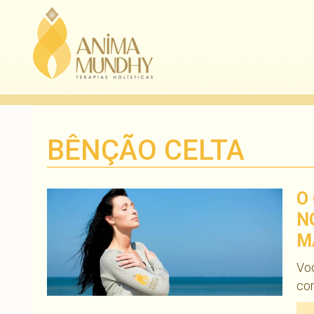
BÊNÇÃO CELTA
O
N
M
Voc
com