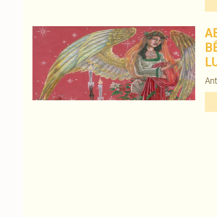
A
B
L
Ant