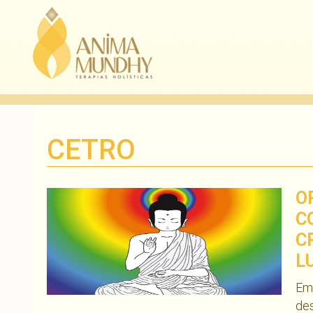
CETRO
O
C
C
L
Em
des