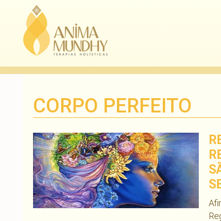
CORPO PERFEITO
R
R
S
S
Afi
Reg