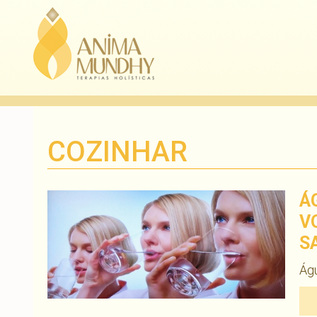
COZINHAR
Á
V
S
Ág