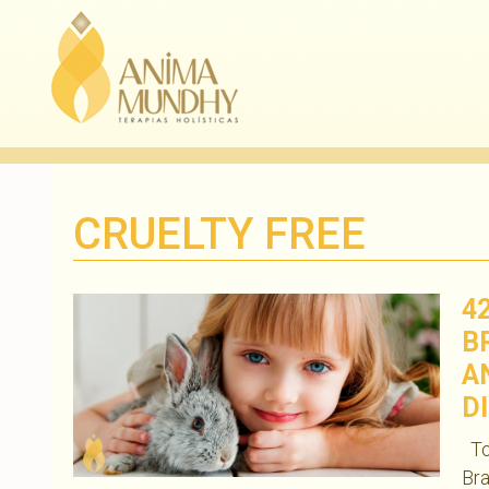
CRUELTY FREE
4
B
A
D
Tod
Bra