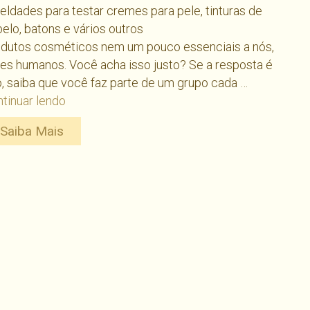
eldades para testar cremes para pele, tinturas de
elo, batons e vários outros
odutos cosméticos nem um pouco essenciais a nós,
es humanos. Você acha isso justo? Se a resposta é
, saiba que você faz parte de um grupo cada …
42
tinuar lendo
marcas
Saiba Mais
de
cosméticos
do
Brasil
que
não
testam
em
animais.
Nova