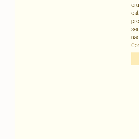
cru
cab
pr
ser
não
Con