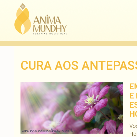
CURA AOS ANTEPA
E
E
E
H
Voc
Hea