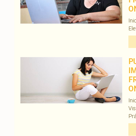
O
Ini
Ele
P
I
F
O
Ini
Vis
Prá