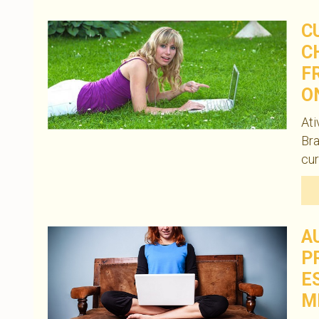
C
C
F
O
Ati
Bra
cur
A
P
E
M