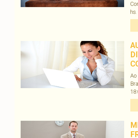
Com
hs.
A
D
C
Ao 
Bra
18:
M
F