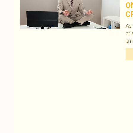
O
C
As 
ori
um