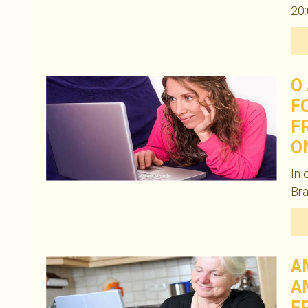
20:
O
F
F
O
Ini
Bra
A
A
F