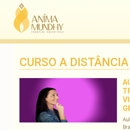
CURSO A DISTÂNCIA
A
T
V
G
Aul
Bra