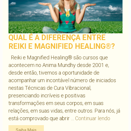
QUAL É A DIFERENÇA ENTRE
REIKI E MAGNIFIED HEALING®?
Reiki e Magnified Healing® são cursos que
acontecem no Anima Mundhy desde 2001 e,
desde então, tivemos a oportunidade de
acompanhar um incontável número de iniciados
nestas Técnicas de Cura Vibracional,
presenciando incríveis e positivas
transformações em seus corpos, em suas
relações, em suas vidas, entre outros. Para nós, já
Qual
está comprovado que abrir …
Continuar lendo
é
Saiba Mais