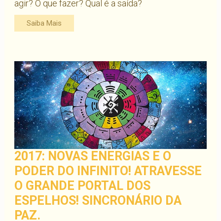
agir? O que fazer? Qual é a saída?
Saiba Mais
2017: NOVAS ENERGIAS E O
PODER DO INFINITO! ATRAVESSE
O GRANDE PORTAL DOS
ESPELHOS! SINCRONÁRIO DA
PAZ.