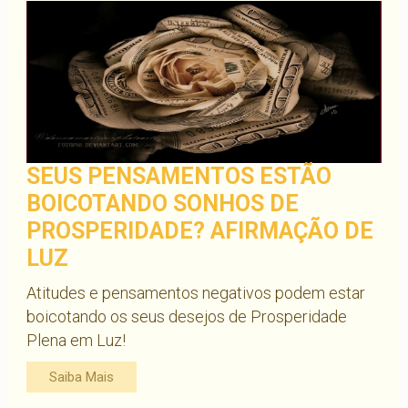
SEUS PENSAMENTOS ESTÃO
BOICOTANDO SONHOS DE
PROSPERIDADE? AFIRMAÇÃO DE
LUZ
Atitudes e pensamentos negativos podem estar
boicotando os seus desejos de Prosperidade
Plena em Luz!
Saiba Mais