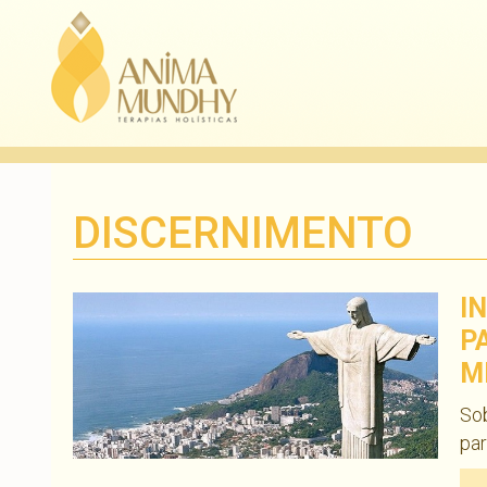
DISCERNIMENTO
I
P
M
Sob
pa