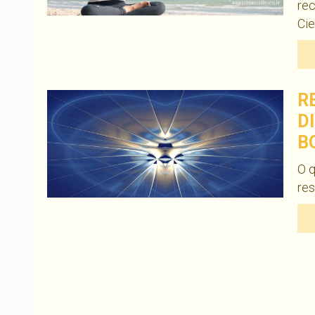
re
Cie
R
D
B
O q
res