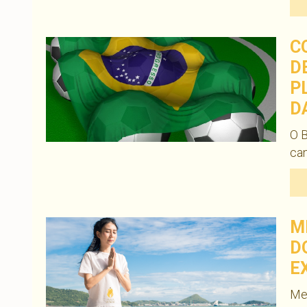
C
D
P
D
O B
can
M
D
E
Med