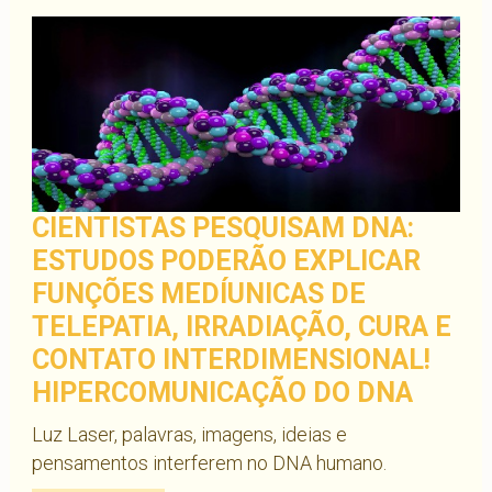
CIENTISTAS PESQUISAM DNA:
ESTUDOS PODERÃO EXPLICAR
FUNÇÕES MEDÍUNICAS DE
TELEPATIA, IRRADIAÇÃO, CURA E
CONTATO INTERDIMENSIONAL!
HIPERCOMUNICAÇÃO DO DNA
Luz Laser, palavras, imagens, ideias e
pensamentos interferem no DNA humano.