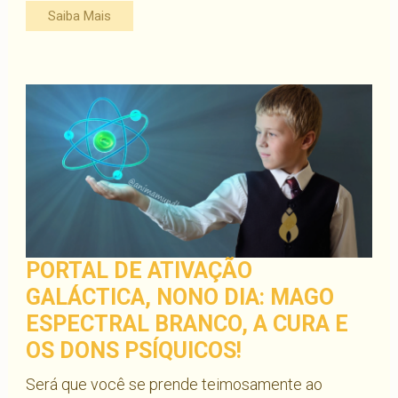
Energias
Saiba Mais
influenciam
a
Humanidade.
É
o
Novo
Ciclo
Galático:
Mago
Magnético
Branco.
PORTAL DE ATIVAÇÃO
GALÁCTICA, NONO DIA: MAGO
ESPECTRAL BRANCO, A CURA E
OS DONS PSÍQUICOS!
Será que você se prende teimosamente ao