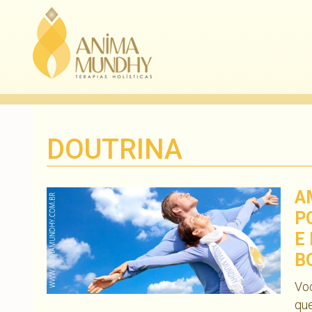
DOUTRINA
A
P
E
B
Vo
que