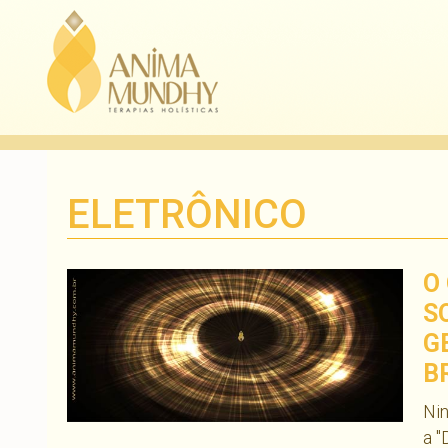
ELETRÔNICO
O
S
G
B
Nin
a "