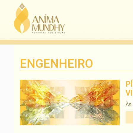
ENGENHEIRO
P
VI
Às 