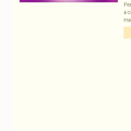
Per
a c
man