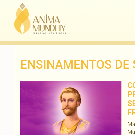
ENSINAMENTOS DE 
C
P
S
F
Ma
Mu