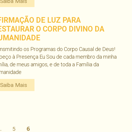
Saiba Mais
FIRMAÇÃO DE LUZ PARA
ESTAURAR O CORPO DIVINO DA
UMANIDADE
ansmitindo os Programas do Corpo Causal de Deus!
 peço à Presença Eu Sou de cada membro da minha
ília, de meus amigos, e de toda a Família da
manidade
Saiba Mais
PÁGINA
…
6
Página
5