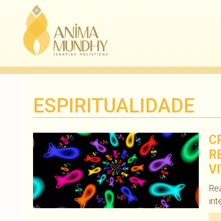
ESPIRITUALIDADE
C
R
VI
Rea
int