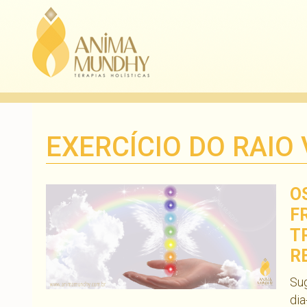
EXERCÍCIO DO RAIO
O
F
T
R
Sug
dia