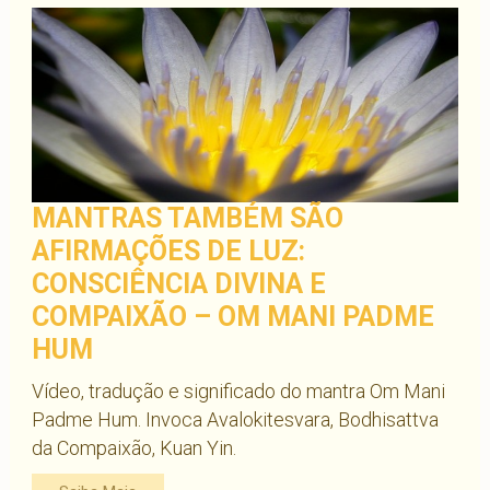
MANTRAS TAMBÉM SÃO
AFIRMAÇÕES DE LUZ:
CONSCIÊNCIA DIVINA E
COMPAIXÃO – OM MANI PADME
HUM
Vídeo, tradução e significado do mantra Om Mani
Padme Hum. Invoca Avalokitesvara, Bodhisattva
da Compaixão, Kuan Yin.