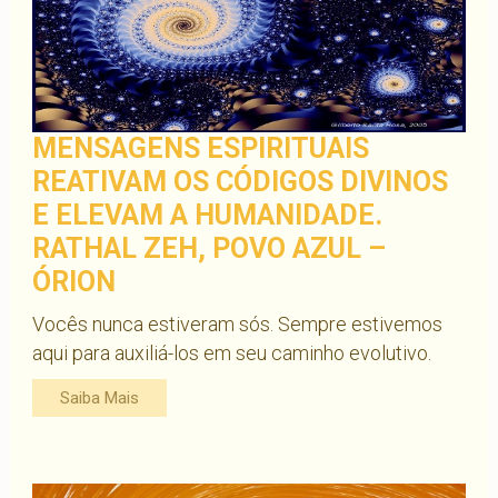
MENSAGENS ESPIRITUAIS
REATIVAM OS CÓDIGOS DIVINOS
E ELEVAM A HUMANIDADE.
RATHAL ZEH, POVO AZUL –
ÓRION
Vocês nunca estiveram sós. Sempre estivemos
aqui para auxiliá-los em seu caminho evolutivo.
Saiba Mais