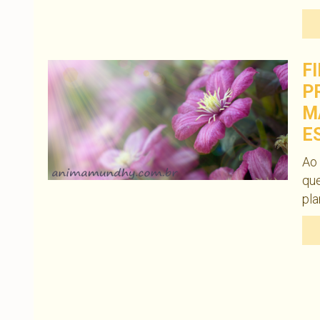
F
P
M
E
Ao 
que
pla