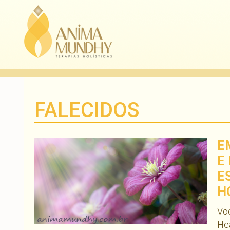
FALECIDOS
E
E
E
H
Voc
Hea