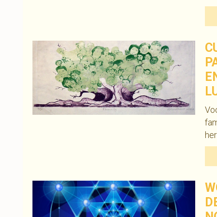
C
P
E
L
Vo
fam
her
W
D
N