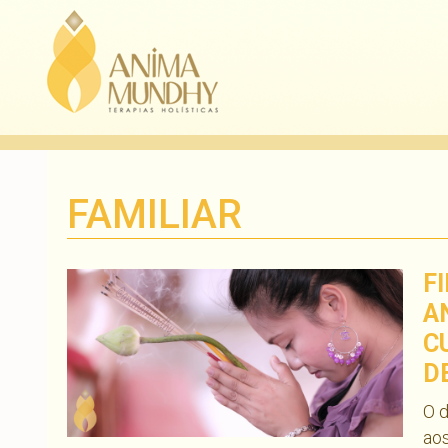
FAMILIAR
F
A
C
D
O 
aos