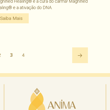
nified Healing® e a cura do carma! Magnified
ling® e a ativação do DNA.
Saiba Mais
PÁGINA
3
a
Página
Página
2
4
Próxima
página