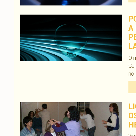
P
A
P
L
O m
Cur
no 
L
O
H