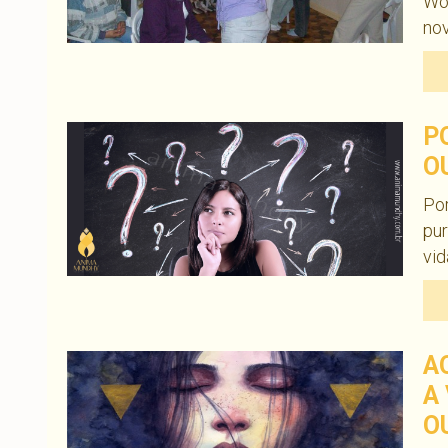
Wor
no
P
O
Po
pur
vid
A
A
O