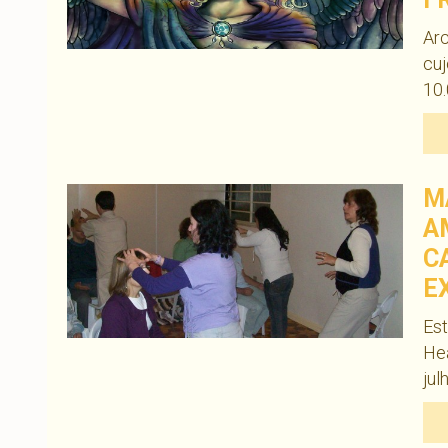
Arc
cuj
10.
M
A
C
E
Est
Hea
jul