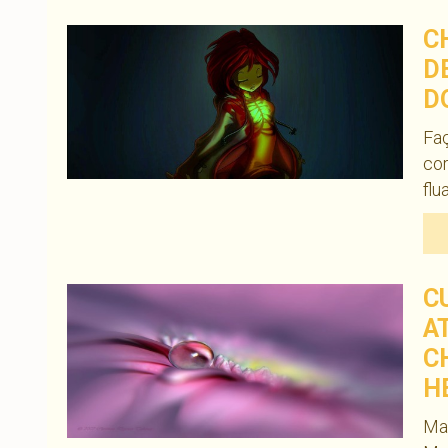
C
D
D
Faç
cor
flu
C
A
C
H
Mag