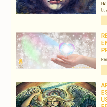
Há 
Luz
RE
E
P
Rei
A
E
U
F