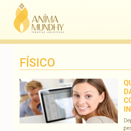
FÍSICO
Q
D
C
I
Dep
pes