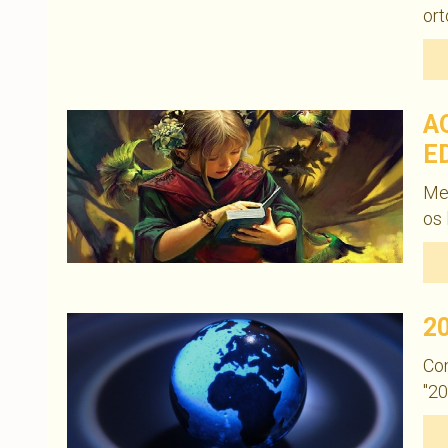
ort
A
E
Me
os 
2
Con
"20