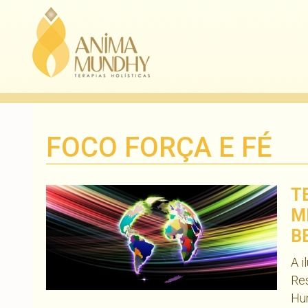
FOCO FORÇA E FÉ
T
M
B
A i
Res
Hu