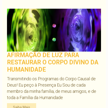
consigo
mesmo?
Crie
o
Hábito
da
Autocompaixão
e
AFIRMAÇÃO DE LUZ PARA
veja
RESTAURAR O CORPO DIVINO DA
os
resultados
HUMANIDADE
em
Transmitindo os Programas do Corpo Causal de
poucos
Deus! Eu peço à Presença Eu Sou de cada
dias!
membro da minha família, de meus amigos, e de
toda a Família da Humanidade
Saiba Mais