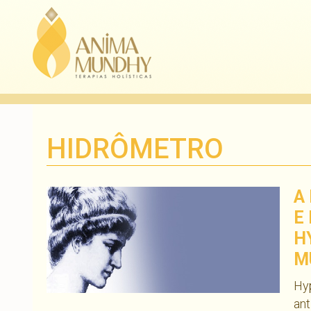
HIDRÔMETRO
A
E
H
M
Hyp
ant