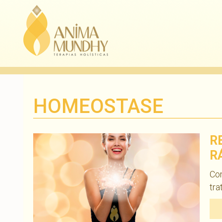
HOMEOSTASE
R
R
Com
tr