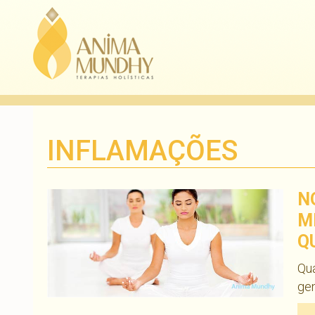
INFLAMAÇÕES
N
M
Q
Qu
gen