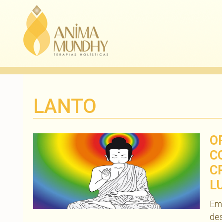
LANTO
O
C
C
L
Em
des