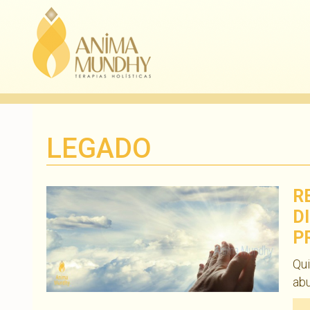
LEGADO
R
D
P
Qui
abu