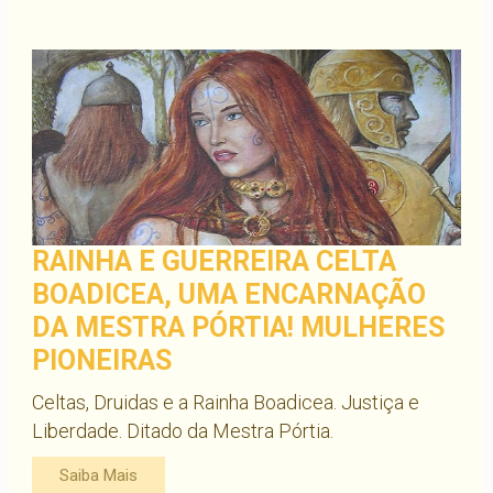
RAINHA E GUERREIRA CELTA
BOADICEA, UMA ENCARNAÇÃO
DA MESTRA PÓRTIA! MULHERES
PIONEIRAS
Celtas, Druidas e a Rainha Boadicea. Justiça e
Liberdade. Ditado da Mestra Pórtia.
Saiba Mais