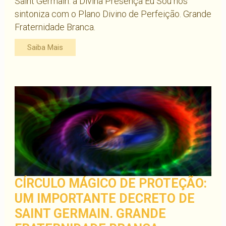
Saint Germain: a Divina Presença Eu Sou nos
sintoniza com o Plano Divino de Perfeição. Grande
Fraternidade Branca.
Saiba Mais
CÍRCULO MÁGICO DE PROTEÇÃO:
UM IMPORTANTE DECRETO DE
SAINT GERMAIN. GRANDE