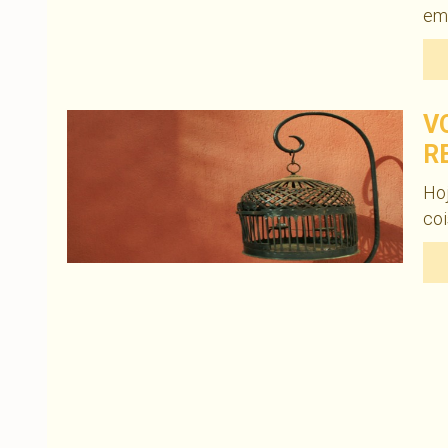
em
V
R
Hoj
co