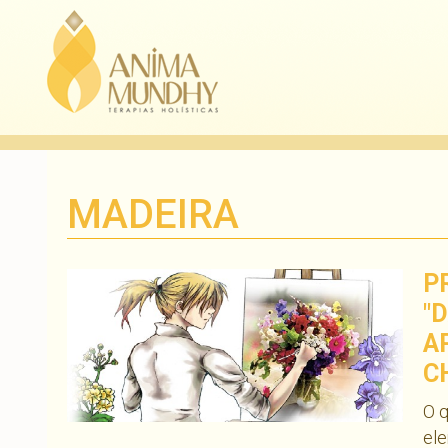
MADEIRA
P
"
A
C
O q
ele