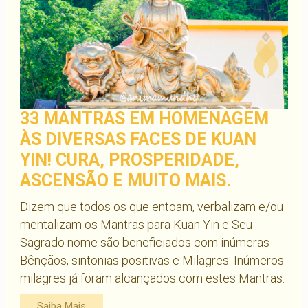
33 MANTRAS EM HOMENAGEM
ÀS DIVERSAS FACES DE KUAN
YIN! CURA, PROSPERIDADE,
ASCENSÃO E MUITO MAIS.
Dizem que todos os que entoam, verbalizam e/ou
mentalizam os Mantras para Kuan Yin e Seu
Sagrado nome são beneficiados com inúmeras
Bênçãos, sintonias positivas e Milagres. Inúmeros
milagres já foram alcançados com estes Mantras.
Saiba Mais