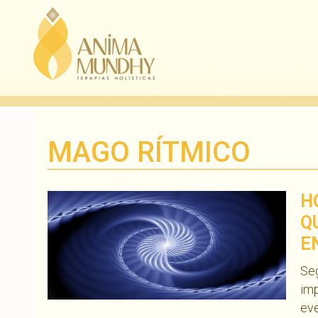
MAGO RÍTMICO
H
Q
E
Seg
imp
ev