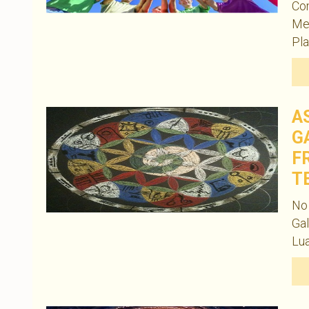
Com
Me
Pla
A
G
F
T
No 
Gal
Lua