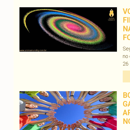
V
F
N
F
Seg
no 
26 
B
G
A
N