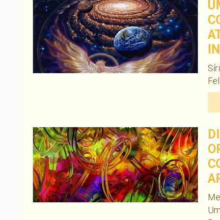
U
C
A
I
Sír
Fel
D
O
C
A
Med
Um 