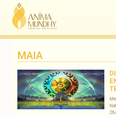
MAIA
D
E
T
Med
Nat
26/