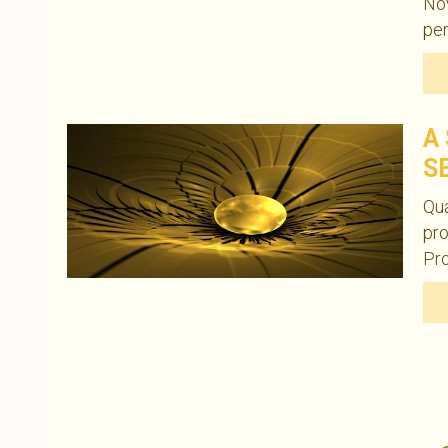
Nov
per
A
S
Qua
pr
Pro
Navegação