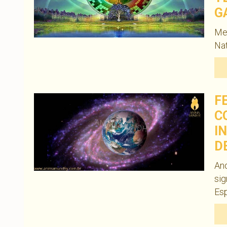
G
Med
Nat
F
C
I
D
Ano
sig
Esp