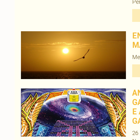
Pe
E
M
Men
A
G
E
G
26 