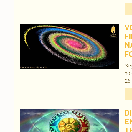
V
F
N
F
Seg
no 
26 
D
E
T