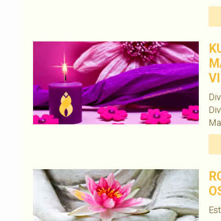
K
M
V
Div
Div
Man
R
O
Est