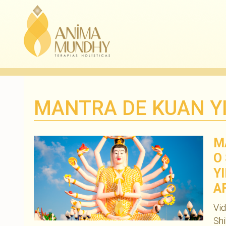
MANTRA DE KUAN Y
M
O
Y
A
Vid
Shi