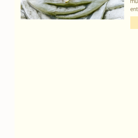
mui
ent