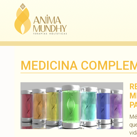
MEDICINA COMPLE
R
M
P
Méd
que
vid