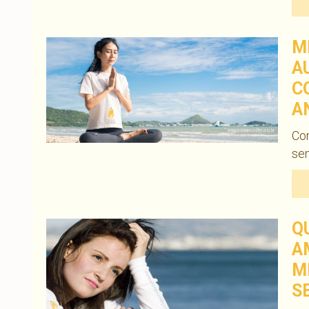
M
A
C
A
Com
sem
Q
A
M
S