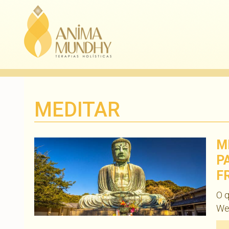
MEDITAR
M
P
F
O q
We