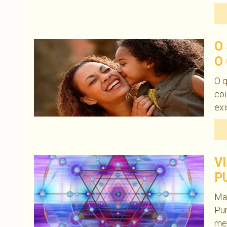
O
O
O q
coi
exi
V
P
Mar
Pur
med