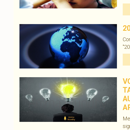
2
Con
"20
V
T
A
A
Med
sig