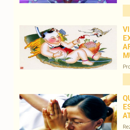
V
E
A
M
Pro
Q
E
A
Rez