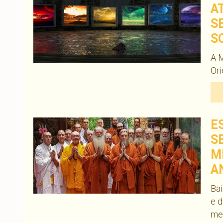
A
S
S
A M
Ori
E
S
M
A
Bai
e d
me