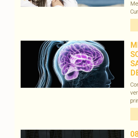
Me
Cur
M
S
S
D
Com
ver
pri
0