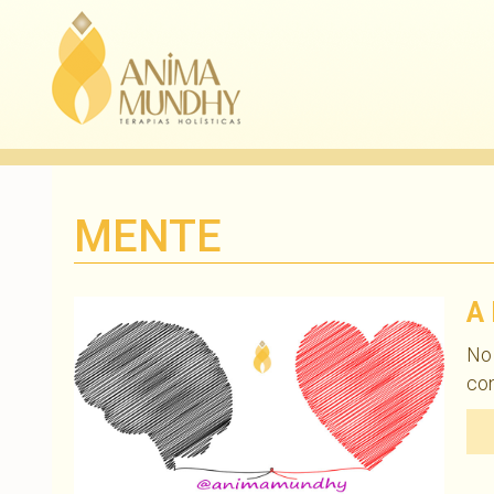
MENTE
A
No
con