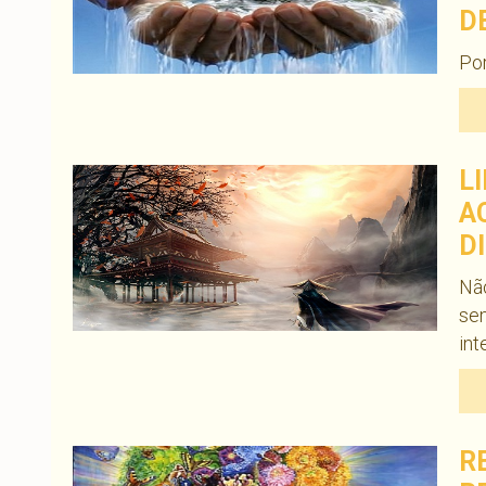
D
Po
L
A
D
Não
se
int
R