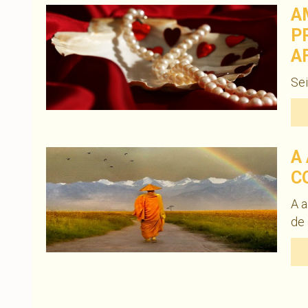
A
P
A
Sei
A
C
A a
de 