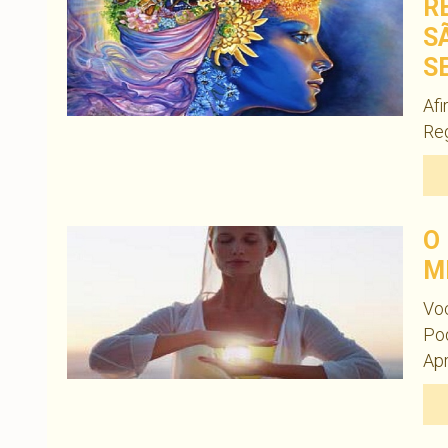
R
S
S
Afi
Reg
O
M
Voc
Pod
Apr