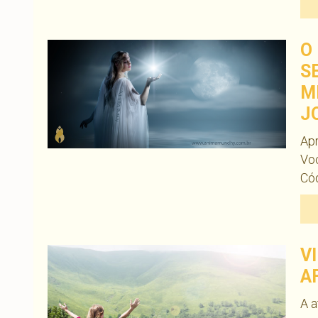
O
S
M
J
Apr
Vo
Cód
V
A
A a