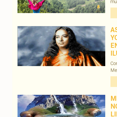
mud
A
Y
E
I
Co
Men
M
N
L