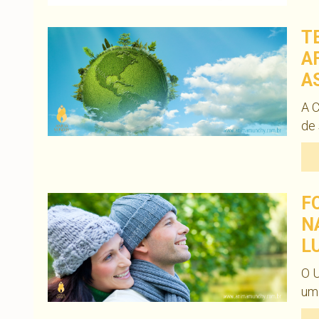
T
A
A
A C
de
F
N
L
O U
uma