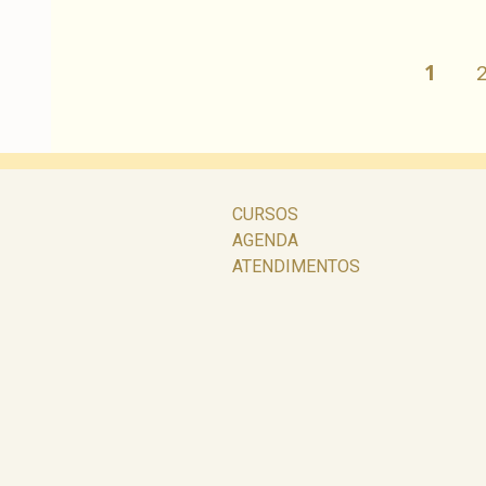
Navegação
PÁGI
1
P
por
posts
CURSOS
AGENDA
ATENDIMENTOS