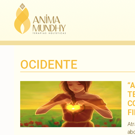
OCIDENTE
“
T
C
F
At
abo