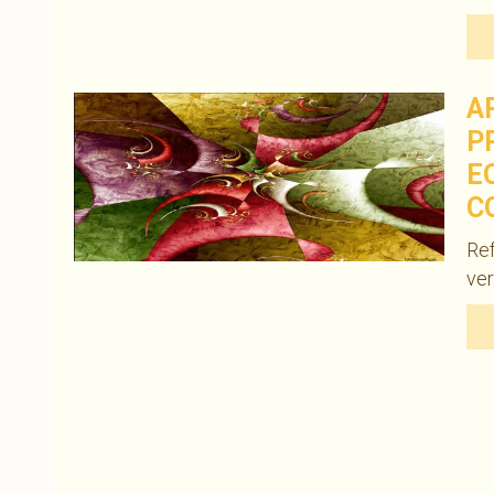
A
P
E
C
Re
ver