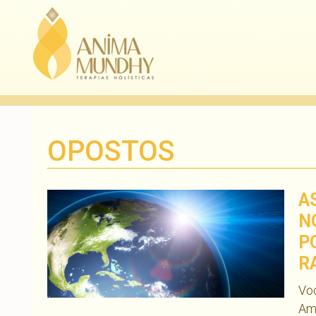
OPOSTOS
A
N
P
R
Vo
Amo