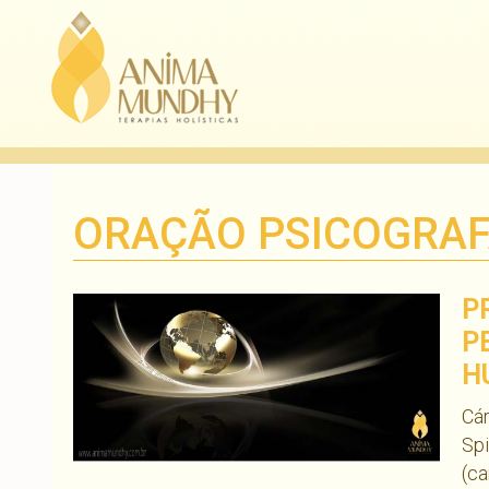
ORAÇÃO PSICOGRA
P
P
H
Cár
Spi
(ca