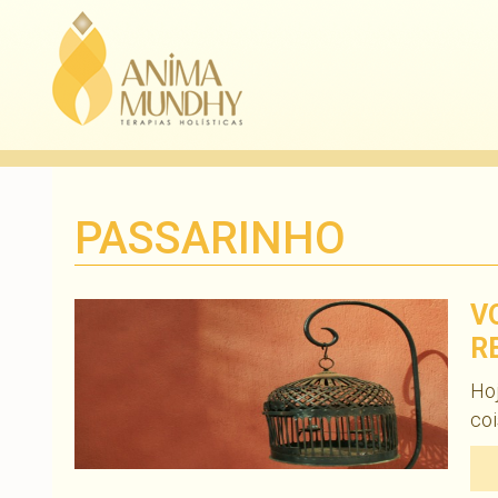
PASSARINHO
V
R
Hoj
co