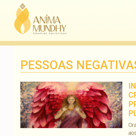
PESSOAS NEGATIVA
I
C
P
P
Ora
aos