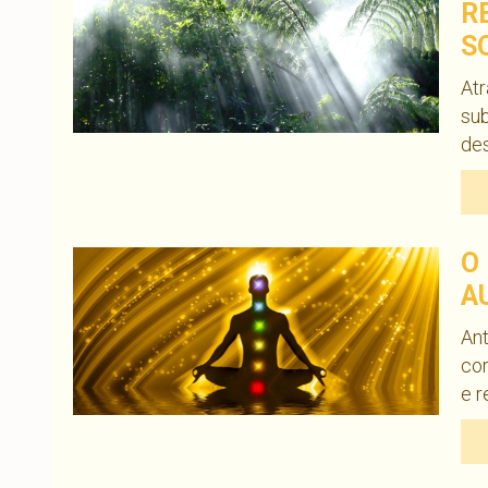
R
S
At
sub
des
O
A
An
co
e r