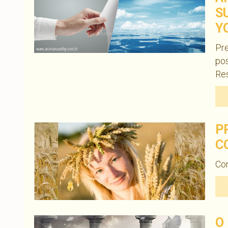
S
Y
Pr
pos
Re
P
C
Com
O