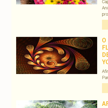
Cap
Ani
pr
O
F
D
Y
Afi
Pa
A