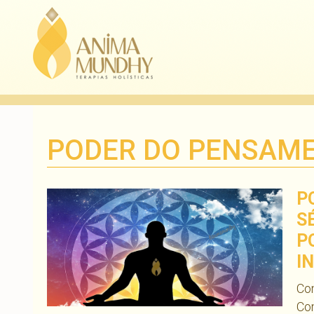
PODER DO PENSAM
P
S
P
I
Com
Com