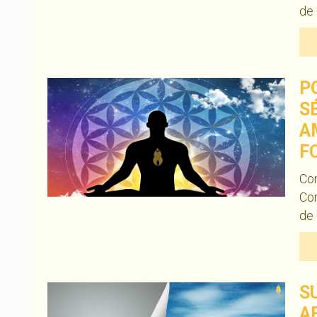
de
P
S
A
F
Com
Com
de
S
A