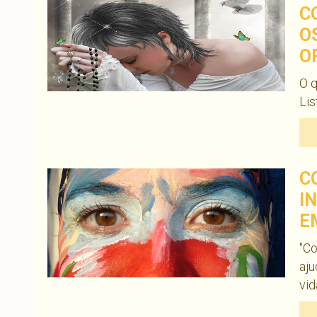
C
O
O
O 
Lis
C
I
E
"Co
aju
vid