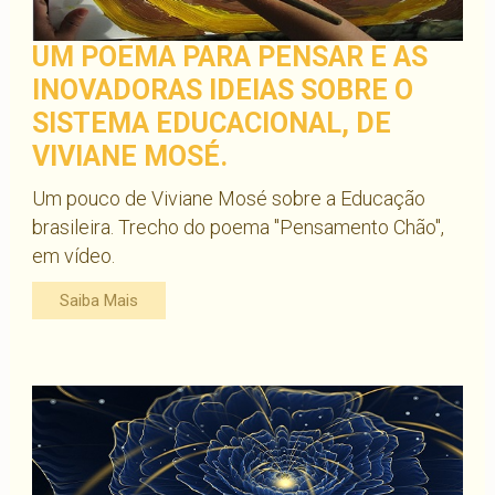
UM POEMA PARA PENSAR E AS
INOVADORAS IDEIAS SOBRE O
SISTEMA EDUCACIONAL, DE
VIVIANE MOSÉ.
Um pouco de Viviane Mosé sobre a Educação
brasileira. Trecho do poema "Pensamento Chão",
em vídeo.
Saiba Mais