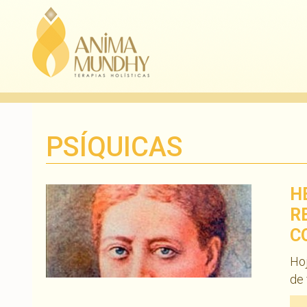
PSÍQUICAS
H
R
C
Hoj
de 