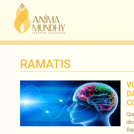
RAMATIS
V
D
C
Qua
des
Ram